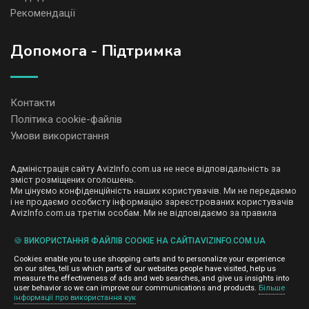
Рекомендації
Допомога - Підтримка
Контакти
Політика cookie-файлів
Умови використання
Адміністрація сайту AvizInfo.com.ua не несе відповідальність за
зміст розміщених оголошень.
Ми цінуємо конфіденційність наших користувачів. Ми не передаємо
і не продаємо особисту інформацію зареєстрованих користувачів
AvizInfo.com.ua третім особам. Ми не відповідаємо за правила
конфіденційності сайтів на які посилається AvizInfo.com.ua. На
деяких сторінках нашого сайту представлена реклама Google
🍪 ВИКОРИСТАННЯ ФАЙЛІВ COOKIE НА САЙТІAVIZINFO.COM.UA
Adsense Advertising Network. Щоб дізнатися детальніше про
натисніть тут
правила конфіденційності Google
.
Cookies enable you to use shopping carts and to personalize your experience
on our sites, tell us which parts of our websites people have visited, help us
measure the effectiveness of ads and web searches, and give us insights into
user behavior so we can improve our communications and products.
Більше
інформації про використання кук