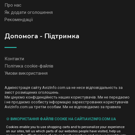
Про нас
Як додати оголошення
Рекомендації
Допомога - Підтримка
Контакти
Політика cookie-файлів
Умови використання
Адміністрація сайту AvizInfo.com.ua не несе відповідальність за
зміст розміщених оголошень.
Ми цінуємо конфіденційність наших користувачів. Ми не передаємо
і не продаємо особисту інформацію зареєстрованих користувачів
AvizInfo.com.ua третім особам. Ми не відповідаємо за правила
конфіденційності сайтів на які посилається AvizInfo.com.ua. На
деяких сторінках нашого сайту представлена реклама Google
🍪 ВИКОРИСТАННЯ ФАЙЛІВ COOKIE НА САЙТІAVIZINFO.COM.UA
Adsense Advertising Network. Щоб дізнатися детальніше про
натисніть тут
правила конфіденційності Google
.
Cookies enable you to use shopping carts and to personalize your experience
on our sites, tell us which parts of our websites people have visited, help us