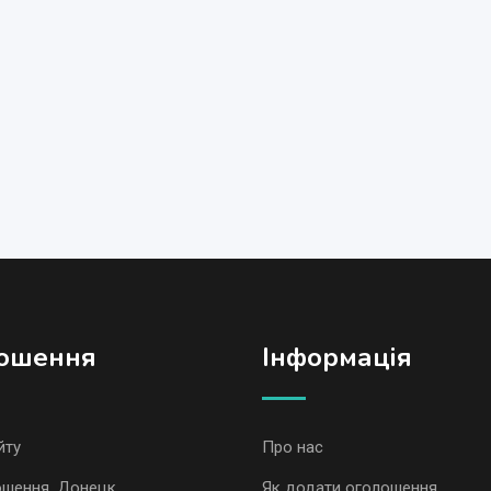
ошення
Iнформація
йту
Про нас
ошення, Донецк
Як додати оголошення