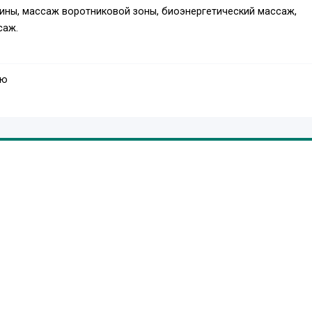
ины, массаж воротниковой зоны, биоэнергетический массаж,
саж.
ую