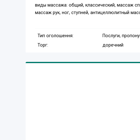
виды массажа: общий, классический, массаж сп
массаж рук, ног, ступней, антицеллюлитный мас
Тип оголошення:
Послуги, пропон
Торг:
доречний