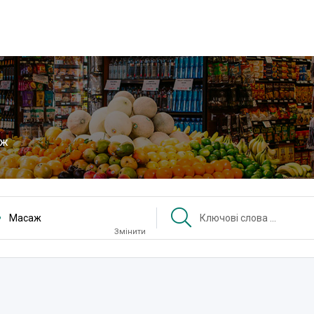
аж
Масаж
Змінити