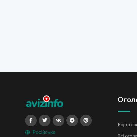
Огол
Карта са
Російська
Всі огол