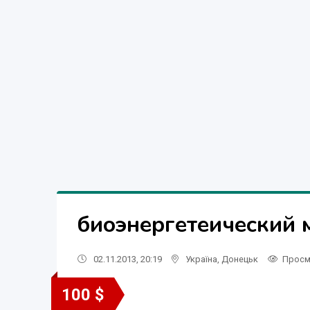
биоэнергетеический 
02.11.2013, 20:19
Україна
,
Донецьк
Просм
100 $