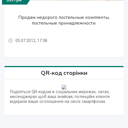
355 грн.
355 грн.
355 грн.
Продам недорого постельные комплекты,
Продам недорого постельные комплекты,
Продам недорого постельные комплекты,
постельные принадлежности.
постельные принадлежности.
постельные принадлежности.
05.07.2012, 17:38
05.07.2012, 17:38
05.07.2012, 17:38
QR-код сторінки
Поділіться QR-кодом в соціальних мережах, чатах,
месенджерах щоб ваші знайомі, потенційні клієнти
відкрили ваше оголошення на своїх смартфонах.