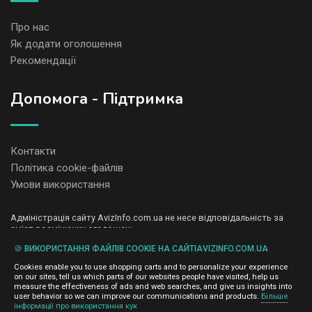
Про нас
Як додати оголошення
Рекомендації
Допомога - Підтримка
Контакти
Політика cookie-файлів
Умови використання
Адміністрація сайту AvizInfo.com.ua не несе відповідальність за
зміст розміщених оголошень.
Ми цінуємо конфіденційність наших користувачів. Ми не передаємо
🍪 ВИКОРИСТАННЯ ФАЙЛІВ COOKIE НА САЙТІAVIZINFO.COM.UA
і не продаємо особисту інформацію зареєстрованих користувачів
AvizInfo.com.ua третім особам. Ми не відповідаємо за правила
Cookies enable you to use shopping carts and to personalize your experience
конфіденційності сайтів на які посилається AvizInfo.com.ua. На
on our sites, tell us which parts of our websites people have visited, help us
деяких сторінках нашого сайту представлена реклама Google
measure the effectiveness of ads and web searches, and give us insights into
Adsense Advertising Network. Щоб дізнатися детальніше про
user behavior so we can improve our communications and products.
Більше
натисніть тут
інформації про використання кук
правила конфіденційності Google
.