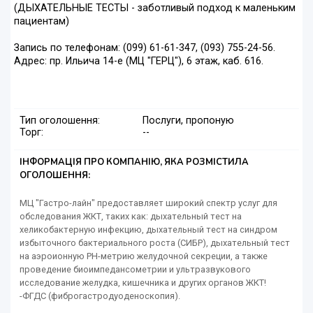
(ДЫХАТЕЛЬНЫЕ ТЕСТЫ - заботливый подход к маленьким
пациентам)
Запись по телефонам: (099) 61-61-347, (093) 755-24-56.
Адрес: пр. Ильича 14-е (МЦ "ГЕРЦ"), 6 этаж, каб. 616.
Тип оголошення:
Послуги, пропоную
Торг:
--
ІНФОРМАЦІЯ ПРО КОМПАНІЮ, ЯКА РОЗМІСТИЛА
ОГОЛОШЕННЯ:
МЦ "Гастро-лайн" предоставляет широкий спектр услуг для
обследования ЖКТ, таких как: дыхательный тест на
хеликобактерную инфекцию, дыхательный тест на синдром
избыточного бактериального роста (СИБР), дыхательный тест
на аэроионную РН-метрию желудочной секреции, а также
проведение биоимпедансометрии и ультразвукового
исследование желудка, кишечника и других органов ЖКТ!
-ФГДС (фиброгастродуоденоскопия).