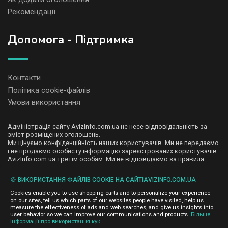
Рекомендації
Допомога - Підтримка
Контакти
Політика cookie-файлів
Умови використання
Адміністрація сайту AvizInfo.com.ua не несе відповідальність за
зміст розміщених оголошень.
Ми цінуємо конфіденційність наших користувачів. Ми не передаємо
і не продаємо особисту інформацію зареєстрованих користувачів
AvizInfo.com.ua третім особам. Ми не відповідаємо за правила
конфіденційності сайтів на які посилається AvizInfo.com.ua. На
деяких сторінках нашого сайту представлена реклама Google
🍪 ВИКОРИСТАННЯ ФАЙЛІВ COOKIE НА САЙТІAVIZINFO.COM.UA
Adsense Advertising Network. Щоб дізнатися детальніше про
натисніть тут
правила конфіденційності Google
.
Cookies enable you to use shopping carts and to personalize your experience
on our sites, tell us which parts of our websites people have visited, help us
measure the effectiveness of ads and web searches, and give us insights into
user behavior so we can improve our communications and products.
Більше
інформації про використання кук