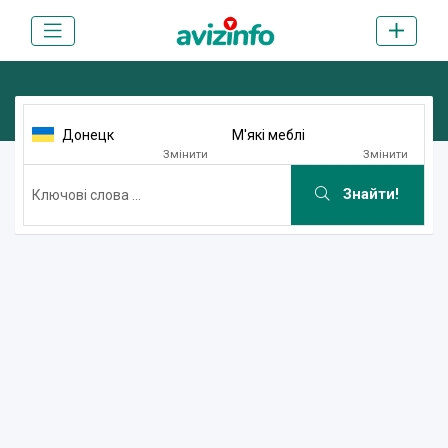
Донецк
М'які меблі
Змінити
Змінити
Знайти!