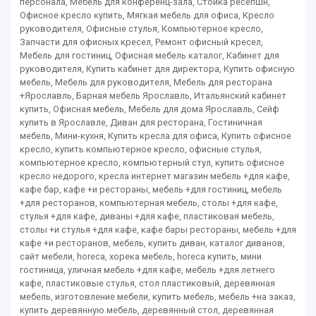
персонала, Мебель для конференц-зала, Стойка ресепшн,
Офисное кресло купить, Мягкая мебель для офиса, Кресло
руководителя, Офисные стулья, Компьютерное кресло,
Запчасти для офисных кресел, Ремонт офисный кресел,
Мебель для гостиниц, Офисная мебель каталог, Кабинет для
руководителя, Купить кабинет для директора, Купить офисную
мебель, Мебель для руководителя, Мебель для ресторана
+Ярославль, Барная мебель Ярославль, Итальянский кабинет
купить, Офисная мебель, Мебель для дома Ярославль, Сейф
купить в Ярославле, Диван для ресторана, Гостиничная
мебель, Мини-кухня, Купить кресла для офиса, Купить офисное
кресло, купить компьютерное кресло, офисные стулья,
компьютерное кресло, компьютерный стул, купить офисное
кресло недорого, кресла интернет магазин мебель +для кафе,
кафе бар, кафе +и рестораны, мебель +для гостиниц, мебель
+для ресторанов, компьютерная мебель, столы +для кафе,
стулья +для кафе, диваны +для кафе, пластиковая мебель,
столы +и стулья +для кафе, кафе бары рестораны, мебель +для
кафе +и ресторанов, мебель, купить диван, каталог диванов,
сайт мебели, horeca, хорека мебель, horeca купить, мини
гостиница, уличная мебель +для кафе, мебель +для летнего
кафе, пластиковые стулья, стол пластиковый, деревянная
мебель, изготовление мебели, купить мебель, мебель +на заказ,
купить деревянную мебель, деревянный стол, деревянная