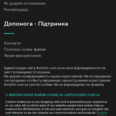
Як додати оголошення
Рекомендації
Допомога - Підтримка
Контакти
Політика cookie-файлів
Умови використання
Адміністрація сайту AvizInfo.com.ua не несе відповідальність за
зміст розміщених оголошень.
Ми цінуємо конфіденційність наших користувачів. Ми не передаємо
і не продаємо особисту інформацію зареєстрованих користувачів
AvizInfo.com.ua третім особам. Ми не відповідаємо за правила
конфіденційності сайтів на які посилається AvizInfo.com.ua. На
деяких сторінках нашого сайту представлена реклама Google
🍪 ВИКОРИСТАННЯ ФАЙЛІВ COOKIE НА САЙТІAVIZINFO.COM.UA
Adsense Advertising Network. Щоб дізнатися детальніше про
натисніть тут
правила конфіденційності Google
.
Cookies enable you to use shopping carts and to personalize your experience
on our sites, tell us which parts of our websites people have visited, help us
measure the effectiveness of ads and web searches, and give us insights into
user behavior so we can improve our communications and products.
Більше