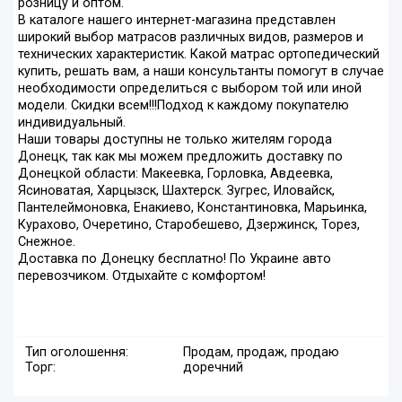
розницу и оптом.
В каталоге нашего интернет-магазина представлен
широкий выбор матрасов различных видов, размеров и
технических характеристик. Какой матрас ортопедический
купить, решать вам, а наши консультанты помогут в случае
необходимости определиться с выбором той или иной
модели. Скидки всем!!!Подход к каждому покупателю
индивидуальный.
Наши товары доступны не только жителям города
Донецк, так как мы можем предложить доставку по
Донецкой области: Макеевка, Горловка, Авдеевка,
Ясиноватая, Харцызск, Шахтерск. Зугрес, Иловайск,
Пантелеймоновка, Енакиево, Константиновка, Марьинка,
Курахово, Очеретино, Старобешево, Дзержинск, Торез,
Снежное.
Доставка по Донецку бесплатно! По Украине авто
перевозчиком. Отдыхайте с комфортом!
Тип оголошення:
Продам, продаж, продаю
Торг:
доречний