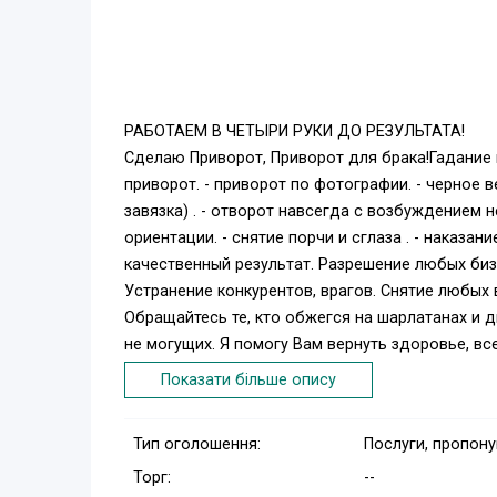
РАБОТАЕМ В ЧЕТЫРИ РУКИ ДО РЕЗУЛЬТАТА!
Сделаю Приворот, Приворот для брака!Гадание н
приворот. - приворот по фотографии. - черное в
завязка) . - отворот навсегда с возбуждением 
ориентации. - снятие порчи и сглаза . - наказа
качественный результат. Разрешение любых бизн
Устранение конкурентов, врагов. Снятие любых 
Обращайтесь те, кто обжегся на шарлатанах и 
не могущих. Я помогу Вам вернуть здоровье, в
воздействий. Огромный опыт, накопленный мног
Показати більше опису
жизненных событий. Пишите, я помогу Вам!
Работаю с клиентами ДО ПОЛНОГО РЕЗУЛЬТАТА
Тип оголошення:
Послуги, пропон
Торг:
--