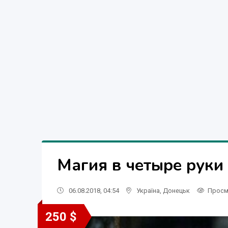
Магия в четыре руки
06.08.2018, 04:54
Україна
,
Донецьк
Просм
250 $