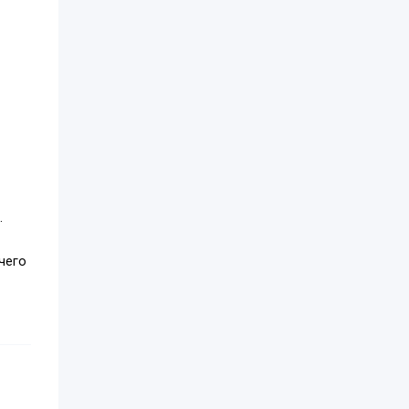
.
чего
 ход