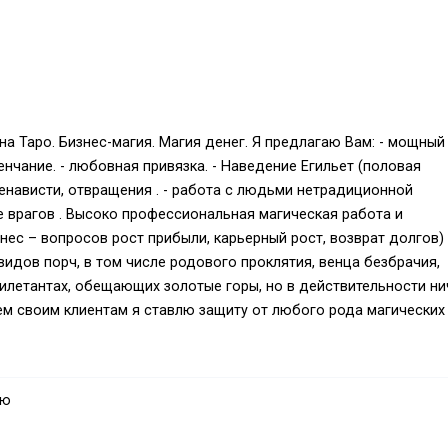
а Таро. Бизнес-магия. Магия денег. Я предлагаю Вам: - мощный
енчание. - любовная привязка. - Наведение Егильет (половая
ненависти, отвращения . - работа с людьми нетрадиционной
ние врагов . Высоко профессиональная магическая работа и
ес – вопросов рост прибыли, карьерный рост, возврат долгов) 
видов порч, в том числе родового проклятия, венца безбрачия,
дилетантах, обещающих золотые горы, но в действительности ни
сем своим клиентам я ставлю защиту от любого рода магических
ими поколениями своего рода, дает мне власть и силу изменять
!
ую