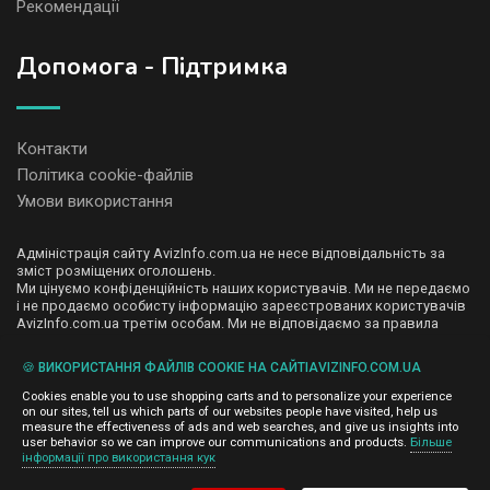
Рекомендації
Допомога - Підтримка
Контакти
Політика cookie-файлів
Умови використання
Адміністрація сайту AvizInfo.com.ua не несе відповідальність за
зміст розміщених оголошень.
Ми цінуємо конфіденційність наших користувачів. Ми не передаємо
і не продаємо особисту інформацію зареєстрованих користувачів
AvizInfo.com.ua третім особам. Ми не відповідаємо за правила
конфіденційності сайтів на які посилається AvizInfo.com.ua. На
деяких сторінках нашого сайту представлена реклама Google
🍪 ВИКОРИСТАННЯ ФАЙЛІВ COOKIE НА САЙТІAVIZINFO.COM.UA
Adsense Advertising Network. Щоб дізнатися детальніше про
натисніть тут
правила конфіденційності Google
.
Cookies enable you to use shopping carts and to personalize your experience
on our sites, tell us which parts of our websites people have visited, help us
measure the effectiveness of ads and web searches, and give us insights into
user behavior so we can improve our communications and products.
Більше
інформації про використання кук