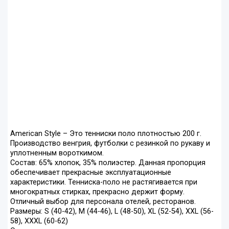
American Style – Это тенниски поло плотностью 200 г.
Производство венгрия, футболки с резинкой по рукаву и
уплотненным вороткимом.
Состав: 65% хлопок, 35% полиэстер. Данная пропорция
обеспечивает прекрасные эксплуатационные
характеристики. Тенниска-поло не растягивается при
многократных стирках, прекрасно держит форму.
Отличный выбор для персонала отелей, ресторанов.
Размеры: S (40-42), M (44-46), L (48-50), XL (52-54), XXL (56-
58), ХХХL (60-62)