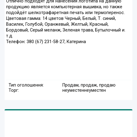
Отлично подходят для нанесения логотипа на данную
продукцию является компьютерная вышивка, но также
подойдёт шелкотрафаретная печать или термоперенос.
Цветовая гамма: 14 цветов Черный, Белый, Т. синий,
Василек, Голубой, Оранжевый, Желтый, Красный,
Бордовый, Серый меланж, Зеленая трава, Бутылочный и.
т.д.
Телефон: 380 (67) 231-58-27, Катерина
Тип оголошення:
Продам, продаж, продаю
Торг:
неуместен
неуместен