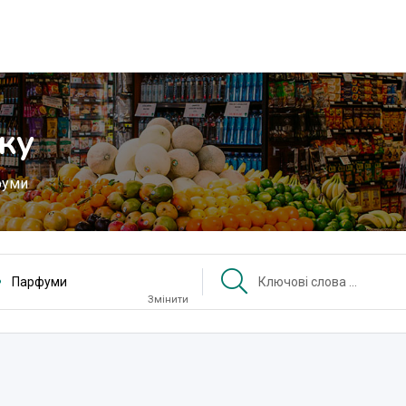
ку
фуми
Парфуми
Змінити