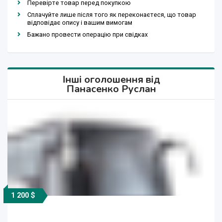
Перевірте товар перед покупкою
Сплачуйте лише після того як переконаєтеся, що товар
відповідає опису і вашим вимогам
Бажано провести операцію при свідках
Інші оголошення від
Панасенко Руслан
1 200 $
1 200 грн.
850 грн.
850 грн.
450 грн.
500 грн.
850 грн.
1 200 $
1 200 $
450 $
600 $