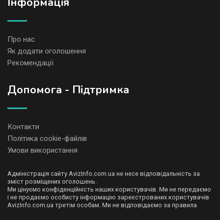
Iнформація
Про нас
Як додати оголошення
Рекомендації
Допомога - Підтримка
Контакти
Політика cookie-файлів
Умови використання
Адміністрація сайту AvizInfo.com.ua не несе відповідальність за
зміст розміщених оголошень.
Ми цінуємо конфіденційність наших користувачів. Ми не передаємо
і не продаємо особисту інформацію зареєстрованих користувачів
AvizInfo.com.ua третім особам. Ми не відповідаємо за правила
конфіденційності сайтів на які посилається AvizInfo.com.ua. На