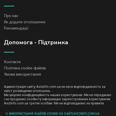
Про нас
Як додати оголошення
Рекомендації
Допомога - Підтримка
Контакти
Політика cookie-файлів
Умови використання
Адміністрація сайту AvizInfo.com.ua не несе відповідальність за
зміст розміщених оголошень.
Ми цінуємо конфіденційність наших користувачів. Ми не передаємо
і не продаємо особисту інформацію зареєстрованих користувачів
AvizInfo.com.ua третім особам. Ми не відповідаємо за правила
конфіденційності сайтів на які посилається AvizInfo.com.ua. На
деяких сторінках нашого сайту представлена реклама Google
🍪 ВИКОРИСТАННЯ ФАЙЛІВ COOKIE НА САЙТІAVIZINFO.COM.UA
Adsense Advertising Network. Щоб дізнатися детальніше про