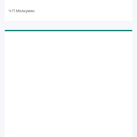
Ч П Мелкумян