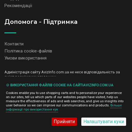
Рекомендації
Допомога - Підтримка
Контакти
Політика cookie-файлів
Умови використання
Адміністрація сайту AvizInfo.com.ua не несе відповідальність за
зміст розміщених оголошень.
Ми цінуємо конфіденційність наших користувачів. Ми не передаємо
🍪 ВИКОРИСТАННЯ ФАЙЛІВ COOKIE НА САЙТІAVIZINFO.COM.UA
і не продаємо особисту інформацію зареєстрованих користувачів
AvizInfo.com.ua третім особам. Ми не відповідаємо за правила
Cookies enable you to use shopping carts and to personalize your experience
конфіденційності сайтів на які посилається AvizInfo.com.ua. На
on our sites, tell us which parts of our websites people have visited, help us
деяких сторінках нашого сайту представлена реклама Google
measure the effectiveness of ads and web searches, and give us insights into
Adsense Advertising Network. Щоб дізнатися детальніше про
user behavior so we can improve our communications and products.
Більше
натисніть тут
інформації про використання кук
правила конфіденційності Google
.
Прийняти
Налаштувати куки