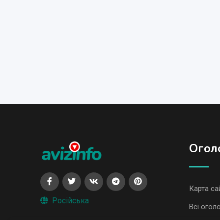
Огол
Карта са
Російська
Всі огол