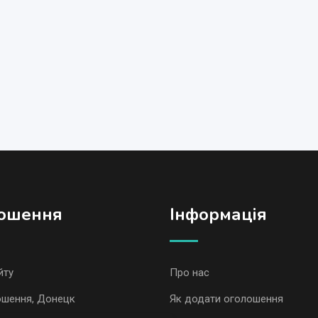
ошення
Iнформація
йту
Про нас
ошення, Донецк
Як додати оголошення