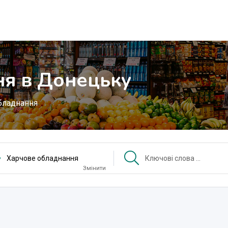
ня в Донецьку
бладнання
Харчове обладнання
Змінити