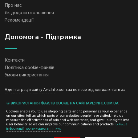
Про нас
Як додати оголошення
Рекомендації
Допомога - Підтримка
Контакти
Політика cookie-файлів
Умови використання
Адміністрація сайту AvizInfo.com.ua не несе відповідальність за
зміст розміщених оголошень.
Ми цінуємо конфіденційність наших користувачів. Ми не передаємо
🍪 ВИКОРИСТАННЯ ФАЙЛІВ COOKIE НА САЙТІAVIZINFO.COM.UA
і не продаємо особисту інформацію зареєстрованих користувачів
AvizInfo.com.ua третім особам. Ми не відповідаємо за правила
Cookies enable you to use shopping carts and to personalize your experience
конфіденційності сайтів на які посилається AvizInfo.com.ua. На
on our sites, tell us which parts of our websites people have visited, help us
деяких сторінках нашого сайту представлена реклама Google
measure the effectiveness of ads and web searches, and give us insights into
Adsense Advertising Network. Щоб дізнатися детальніше про
user behavior so we can improve our communications and products.
Більше
натисніть тут
інформації про використання кук
правила конфіденційності Google
.