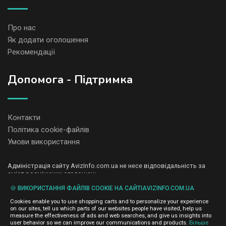
Про нас
Як додати оголошення
Рекомендації
Допомога - Підтримка
Контакти
Політика cookie-файлів
Умови використання
Адміністрація сайту AvizInfo.com.ua не несе відповідальність за
зміст розміщених оголошень.
Ми цінуємо конфіденційність наших користувачів. Ми не передаємо
🍪 ВИКОРИСТАННЯ ФАЙЛІВ COOKIE НА САЙТІAVIZINFO.COM.UA
і не продаємо особисту інформацію зареєстрованих користувачів
AvizInfo.com.ua третім особам. Ми не відповідаємо за правила
Cookies enable you to use shopping carts and to personalize your experience
конфіденційності сайтів на які посилається AvizInfo.com.ua. На
on our sites, tell us which parts of our websites people have visited, help us
деяких сторінках нашого сайту представлена реклама Google
measure the effectiveness of ads and web searches, and give us insights into
Adsense Advertising Network. Щоб дізнатися детальніше про
user behavior so we can improve our communications and products.
Більше