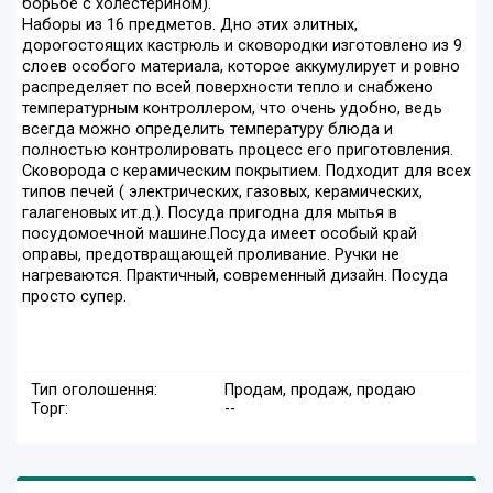
борьбе с холестерином).
Наборы из 16 предметов. Дно этих элитных,
дорогостоящих кастрюль и сковородки изготовлено из 9
слоев особого материала, которое аккумулирует и ровно
распределяет по всей поверхности тепло и снабжено
температурным контроллером, что очень удобно, ведь
всегда можно определить температуру блюда и
полностью контролировать процесс его приготовления.
Сковорода с керамическим покрытием. Подходит для всех
типов печей ( электрических, газовых, керамических,
галагеновых ит.д.). Посуда пригодна для мытья в
посудомоечной машине.Посуда имеет особый край
оправы, предотвращающей проливание. Ручки не
нагреваются. Практичный, современный дизайн. Посуда
просто супер.
Тип оголошення:
Продам, продаж, продаю
Торг:
--