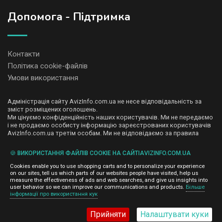
Допомога - Підтримка
Контакти
Політика cookie-файлів
Умови використання
Адміністрація сайту AvizInfo.com.ua не несе відповідальність за
зміст розміщених оголошень.
Ми цінуємо конфіденційність наших користувачів. Ми не передаємо
і не продаємо особисту інформацію зареєстрованих користувачів
AvizInfo.com.ua третім особам. Ми не відповідаємо за правила
конфіденційності сайтів на які посилається AvizInfo.com.ua. На
деяких сторінках нашого сайту представлена реклама Google
🍪 ВИКОРИСТАННЯ ФАЙЛІВ COOKIE НА САЙТІAVIZINFO.COM.UA
Adsense Advertising Network. Щоб дізнатися детальніше про
натисніть тут
правила конфіденційності Google
.
Cookies enable you to use shopping carts and to personalize your experience
on our sites, tell us which parts of our websites people have visited, help us
measure the effectiveness of ads and web searches, and give us insights into
user behavior so we can improve our communications and products.
Більше
інформації про використання кук
AvizInfo.com.ua
©2008-2026,
Прийняти
Налаштувати куки