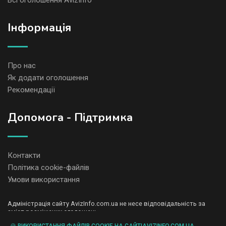
Всі оголошення AvizInfo
Iнформація
Про нас
Як додати оголошення
Рекомендації
Допомога - Підтримка
Контакти
Політика cookie-файлів
Умови використання
Адміністрація сайту AvizInfo.com.ua не несе відповідальність за
зміст розміщених оголошень.
Ми цінуємо конфіденційність наших користувачів. Ми не передаємо