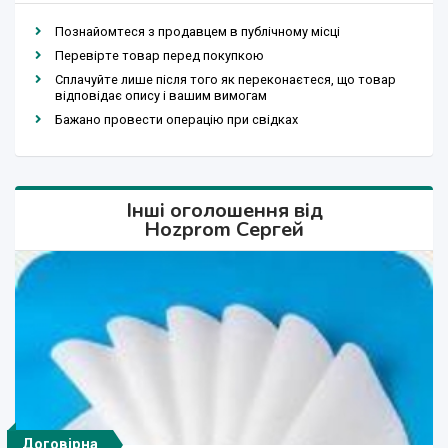
Познайомтеся з продавцем в публічному місці
Перевірте товар перед покупкою
Сплачуйте лише після того як переконаєтеся, що товар
відповідає опису і вашим вимогам
Бажано провести операцію при свідках
Інші оголошення від
Hozprom Сергей
Договірна
Договірна
Договірна
Договірна
63 грн.
63 грн.
1 грн.
1 грн.
1 грн.