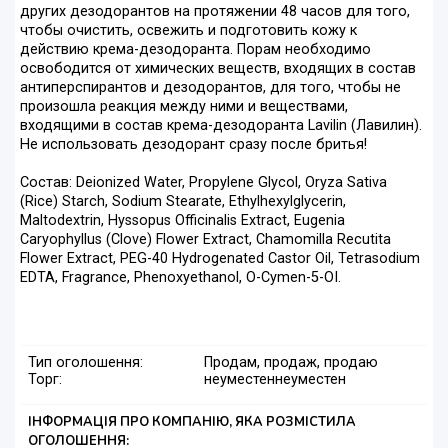
других дезодорантов на протяжении 48 часов для того,
чтобы очистить, освежить и подготовить кожу к
действию крема-дезодоранта. Порам необходимо
освободится от химических веществ, входящих в состав
антиперспирантов и дезодорантов, для того, чтобы не
произошла реакция между ними и веществами,
входящими в состав крема-дезодоранта Lavilin (Лавилин).
Не использовать дезодорант сразу после бритья!
Состав: Deionized Water, Propylene Glycol, Oryza Sativa
(Rice) Starch, Sodium Stearate, Ethylhexylglycerin,
Maltodextrin, Hyssopus Officinalis Extract, Eugenia
Caryophyllus (Clove) Flower Extract, Chamomilla Recutita
Flower Extract, PEG-40 Hydrogenated Castor Oil, Tetrasodium
EDTA, Fragrance, Phenoxyethanol, O-Cymen-5-OI.
Тип оголошення:
Продам, продаж, продаю
Торг:
неуместен
неуместен
ІНФОРМАЦІЯ ПРО КОМПАНІЮ, ЯКА РОЗМІСТИЛА
ОГОЛОШЕННЯ: