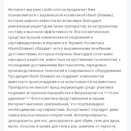
Интернет-магазин Lavilin.com.ua предлагает Вам
познакомиться с израильской косметикой Hlavin (Хлавин),
которая широко известна во всем мире благодаря
уникальным рецептурам своих препаратов, их натуральному
составу и высокой эффективности. Все косметические
средства прошли клинические исследования и
сертифицированы в Израиле и в Украине. Косметика
Hlavin(Хлавин) обладает четко выраженными лечебными
достоинствами, которые получены благодаря сочетанию
народных рецептов, известных на протяжении тысячелетий, с
последними достижениями биотехнологии, передовых
производственных технологий и современного оборудования.
Продукция Hlavin (Хлавин) не содержит компонентов
животного происхождения и не испытывается на животных.
Препараты не наносят вред окружающей среде: упаковка
подлежит вторичной переработке и биоразлагается.===|тэги
удалены|=== Вся косметика представленная в нашем
Интернет-магазине оригинальная, что подтверждено
необходимыми сертификатами. Ассортимент порадует даже
самых взыскательных покупателей. Антиперспиранты,
дезодоранты для ног, дезодоранты для обуви, гели для душа,
мыло, лосьоны и крема для тела и рук, шампунь от перхоти,