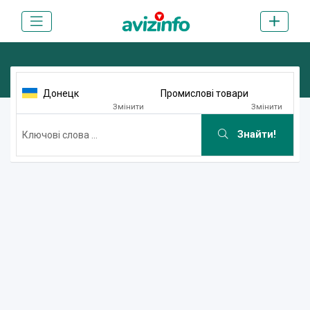
Донецк
Промислові товари
Змінити
Змінити
Знайти!