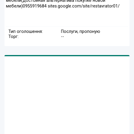
мебели(достойная альтернатива покупке новой
мебели)0955919684 sites.google.com/site/restavrator01/
Тип оголошення:
Послуги, пропоную
Торг:
--