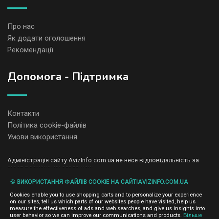
Про нас
Як додати оголошення
Рекомендації
Допомога - Підтримка
Контакти
Політика cookie-файлів
Умови використання
Адміністрація сайту AvizInfo.com.ua не несе відповідальність за
зміст розміщених оголошень.
Ми цінуємо конфіденційність наших користувачів. Ми не передаємо
🍪 ВИКОРИСТАННЯ ФАЙЛІВ COOKIE НА САЙТІAVIZINFO.COM.UA
і не продаємо особисту інформацію зареєстрованих користувачів
AvizInfo.com.ua третім особам. Ми не відповідаємо за правила
Cookies enable you to use shopping carts and to personalize your experience
конфіденційності сайтів на які посилається AvizInfo.com.ua. На
on our sites, tell us which parts of our websites people have visited, help us
деяких сторінках нашого сайту представлена реклама Google
measure the effectiveness of ads and web searches, and give us insights into
Adsense Advertising Network. Щоб дізнатися детальніше про
user behavior so we can improve our communications and products.
Більше