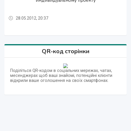
индивидуальному проекту
END на заказ
END на заказ
проекту
28.05.2012, 20:37
28.05.2012, 20:28
28.05.2012, 20:40
28.05.2012, 20:38
28.05.2012, 20:34
28.05.2012, 20:28
28.05.2012, 20:40
QR-код сторінки
Поділіться QR-кодом в соціальних мережах, чатах,
месенджерах щоб ваші знайомі, потенційні клієнти
відкрили ваше оголошення на своїх смартфонах.