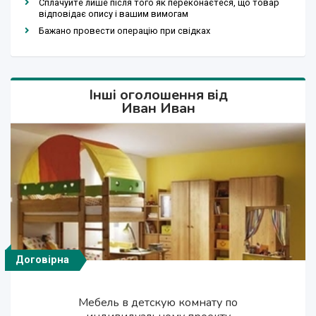
Сплачуйте лише після того як переконаєтеся, що товар
відповідає опису і вашим вимогам
Бажано провести операцію при свідках
Інші оголошення від
Иван Иван
Договірна
Договірна
Договірна
Договірна
Договірна
Договірна
Договірна
Мебель в кабинет, офис по индивидуальному
Изготовление акустических систем HI-FI, HI-
Изготовление акустических систем HI-FI, HI-
Мебель в детскую комнату по
Ремонт и реставрация корпусов акустики.
Изготовление мебели в прихожую
Изготовление мебели в прихожую