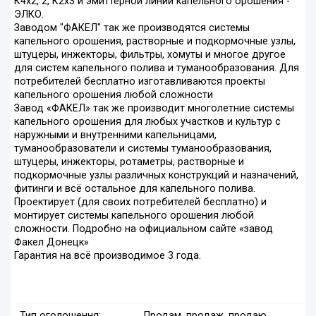
К4х2, 2, К2х3 и эмиттерной линии капельного орошения -
ЭЛКО.
Заводом "ФАКЕЛ" так же производятся системы
капельного орошения, растворные и подкормочные узлы,
штуцеры, инжекторы, фильтры, хомуты и многое другое
для систем капельного полива и туманообразования. Для
потребителей бесплатно изготавливаются проекты
капельного орошения любой сложности
Завод «ФАКЕЛ» так же производит многолетние системы
капельного орошения для любых участков и культур с
наружными и внутренними капельницами,
туманообразователи и системы туманообразования,
штуцеры, инжекторы, ротаметры, растворные и
подкормочные узлы различных конструкций и назначений,
фитинги и всё остальное для капельного полива.
Проектирует (для своих потребителей бесплатно) и
монтирует системы капельного орошения любой
сложности. Подробно на официальном сайте «завод
Факел Донецк»
Гарантия на всё производимое 3 года.
Тип оголошення:
Продам, продаж, продаю