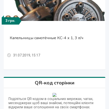
3 грн.
0.40 $
2 $
4 $
2 $
4 $
Капельницы самотёчные КС-4 х 1, 3 л/ч
Индикатор расхода – ИР - ротаметр
Индикатор расхода – ИР - ротаметр
Миникраны для капельного полива
Реле индикации давления
Реле индикации давления
31.07.2019, 15:17
31.07.2019, 15:17
31.07.2019, 15:17
31.07.2019, 15:17
31.07.2019, 15:17
31.07.2019, 15:17
QR-код сторінки
Поділіться QR-кодом в соціальних мережах, чатах,
месенджерах щоб ваші знайомі, потенційні клієнти
відкрили ваше оголошення на своїх смартфонах.