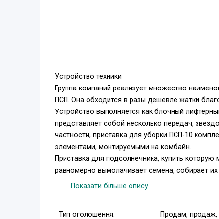
Устройство техники
Группа компаний реализует множество наименов
ПСП. Она обходится в разы дешевле жатки благ
Устройство выполняется как блочный лифтерный
представляет собой несколько передач, звездоч
частности, приставка для уборки ПСП-10 компл
элементами, монтируемыми на комбайн.
Приставка для подсолнечника, купить которую
равномерно вымолачивает семена, собирает их в
почве.
Показати більше опису
Преимущества эксплуатации
Приспособление для уборки подсолнечника (цен
Тип оголошення:
Продам, продаж,
культуры. Оно имеет следующие преимущества: