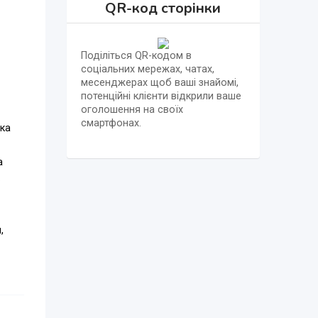
QR-код сторінки
Поділіться QR-кодом в
соціальних мережах, чатах,
месенджерах щоб ваші знайомі,
потенційні клієнти відкрили ваше
оголошення на своїх
смартфонах.
ка
а
В
,
чной