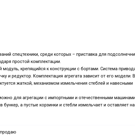
аний спецтехники, среди которых – приставка для подсолнечни
одаря простой комплектации.
 модуль, крепящийся к конструкции с бортами. Система привод
ку и редуктор. Комплектация агрегата зависит от его модели. 
ектуется жаткой, механизмом измельчения стеблей и навесными
 можно для агрегации с импортными и отечественными машинами
 бункер, а пустые корзинки и стебли измельчает и оставляет на
а представлена в каталоге ) используется для срезания масли
 продаю