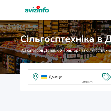
Сільгосптехніка в 
Всі категорії Донецк
Трактори та сільгосптехн
Донецк
Змінити