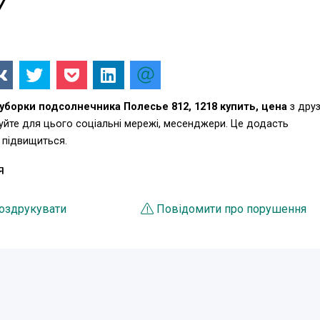
7
борки подсолнечника Полесье 812, 1218 купить, цена
з друз
уйте для цього соціальні мережі, месенджери. Це додасть
 підвищиться.
Я
оздрукувати
Повідомити про порушення