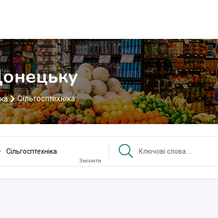
Донецьку
Сільгосптехніка
іка
Сільгосптехніка
Змінити