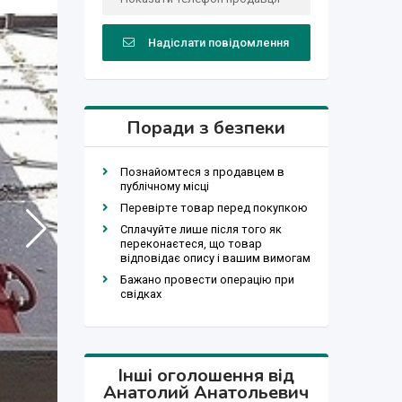
Надіслати повідомлення
Поради з безпеки
Познайомтеся з продавцем в
публічному місці
Перевірте товар перед покупкою
Сплачуйте лише після того як
переконаєтеся, що товар
відповідає опису і вашим вимогам
Бажано провести операцію при
свідках
Інші оголошення від
Анатолий Анатольевич