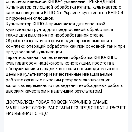
сплошной навесной КНПО-4 усиленный ТРЁХРЯДНЫЙ,
Культиватор сплошной обработки купить, культиватор с
катком прицепной КППО-4 в Украине, культиватор КНПО-4
с пружинами сплошной,
Культиватор КНПО-4 применяется для сплошной
культивации грунта, для предпосевной обработки, а
также для рыхления по необработанной стерне.
Обработка культиватором в один проход выполнить
комплекс операций обработки как при основной так и при
предпосевной культивации
Гарантированная качественная обработка КНПО/КППО
культиватором, надёжность конструкции, простота в
обслуживании и наладке, высокая производительность,
цены на культиватор и качественные изнашиваемые
рабочие органы с высоким ресурсом эксплуатации –
залог своевременного проведения необходимых работ с
высоким качеством и наилучшим результатом.|
ДОСТАВЛЯЕМ ТОВАР ПО ВСЕЙ УКРАИНЕ В САМЫЕ
МАЛЕНЬКИЕ СРОКИ. РАБОТАЕМ БЕЗ ПРЕДОПЛАТЫ. РАСЧЕТ
НАЛ/БЕЗНАЛ. С НДС