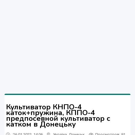
Культиватор КНПО-4
каток+пружина, КППО-4
предпосевной культиватор с
катком в Донецьку
26.01.2022, 14:06
Україна
,
Донецьк
Просмотров
: 91