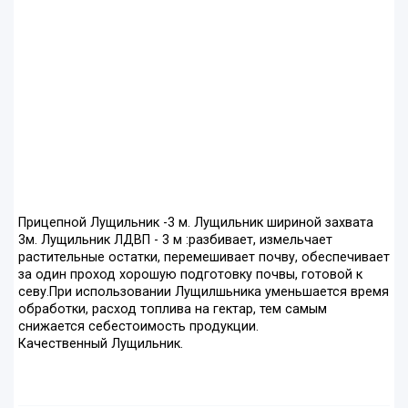
Прицепной Лущильник -3 м. Лущильник шириной захвата
3м. Лущильник ЛДВП - 3 м :разбивает, измельчает
растительные остатки, перемешивает почву, обеспечивает
за один проход хорошую подготовку почвы, готовой к
севу.При использовании Лущилшьника уменьшается время
обработки, расход топлива на гектар, тем самым
снижается себестоимость продукции.
Качественный Лущильник.