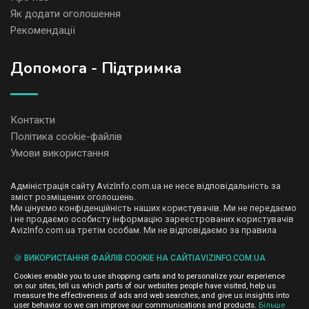
Як додати оголошення
Рекомендації
Допомога - Підтримка
Контакти
Політика cookie-файлів
Умови використання
Адміністрація сайту AvizInfo.com.ua не несе відповідальність за
зміст розміщених оголошень.
Ми цінуємо конфіденційність наших користувачів. Ми не передаємо
і не продаємо особисту інформацію зареєстрованих користувачів
AvizInfo.com.ua третім особам. Ми не відповідаємо за правила
конфіденційності сайтів на які посилається AvizInfo.com.ua. На
деяких сторінках нашого сайту представлена реклама Google
🍪 ВИКОРИСТАННЯ ФАЙЛІВ COOKIE НА САЙТІAVIZINFO.COM.UA
Adsense Advertising Network. Щоб дізнатися детальніше про
натисніть тут
правила конфіденційності Google
.
Cookies enable you to use shopping carts and to personalize your experience
on our sites, tell us which parts of our websites people have visited, help us
measure the effectiveness of ads and web searches, and give us insights into
user behavior so we can improve our communications and products.
Більше