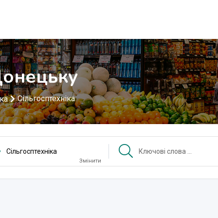
Донецьку
Сільгосптехніка
іка
Сільгосптехніка
Змінити