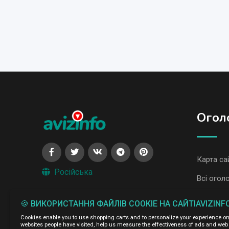
Огол
Карта са
Російська
Всі огол
Всі огол
🍪 ВИКОРИСТАННЯ ФАЙЛІВ COOKIE НА САЙТІAVIZINF
Cookies enable you to use shopping carts and to personalize your experience on o
Адміністрація сайту AvizInfo.com.ua не несе відповідальні
websites people have visited, help us measure the effectiveness of ads and web 