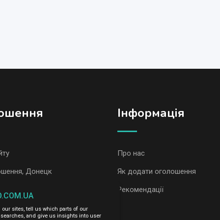
ошення
Iнформація
йту
Про нас
ошення, Донецк
Як додати оголошення
ошення AvizInfo
Рекомендації
O.COM.UA
ur sites, tell us which parts of our
сть за зміст розміщених оголошень.
searches, and give us insights into user