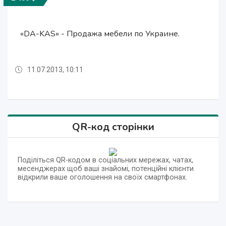
«DA-KAS» - Продажа мебели по Украине.
«DA-KAS» - Продажа мебели по Украине.
«DA-KAS» - Продажа кроватей, мебели.
«DA-KAS» - Продажа кроватей, мебели.
11.07.2013, 10:11
09.07.2012, 08:19
11.07.2013, 10:11
09.07.2012, 08:19
QR-код сторінки
Поділіться QR-кодом в соціальних мережах, чатах,
месенджерах щоб ваші знайомі, потенційні клієнти
відкрили ваше оголошення на своїх смартфонах.