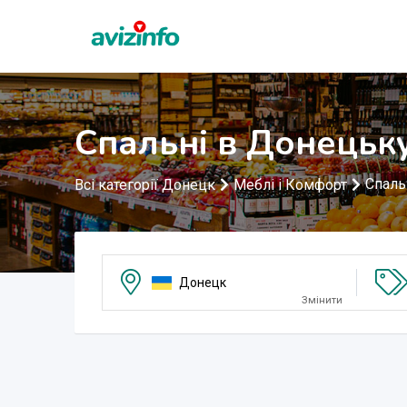
Спальні в Донецьк
Спаль
Всі категорії Донецк
Меблі і Комфорт
Донецк
Змінити