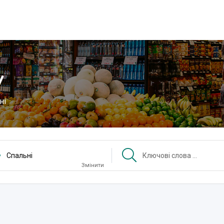
у
ні
Спальні
Змінити