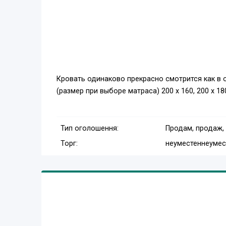
Кровать одинаково прекрасно смотрится как в о
(размер при выборе матраса) 200 х 160, 200 х 18
Тип оголошення:
Продам, продаж,
Торг:
неуместен
неумес