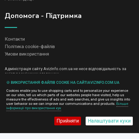
Допомога - Підтримка
Контакти
Політика cookie-файлів
Умови використання
Адміністрація сайту AvizInfo.com.ua не несе відповідальність за
зміст розміщених оголошень.
Ми цінуємо конфіденційність наших користувачів. Ми не передаємо
🍪 ВИКОРИСТАННЯ ФАЙЛІВ COOKIE НА САЙТІAVIZINFO.COM.UA
і не продаємо особисту інформацію зареєстрованих користувачів
AvizInfo.com.ua третім особам. Ми не відповідаємо за правила
Cookies enable you to use shopping carts and to personalize your experience
конфіденційності сайтів на які посилається AvizInfo.com.ua. На
on our sites, tell us which parts of our websites people have visited, help us
деяких сторінках нашого сайту представлена реклама Google
measure the effectiveness of ads and web searches, and give us insights into
Adsense Advertising Network. Щоб дізнатися детальніше про
user behavior so we can improve our communications and products.
Більше
натисніть тут
інформації про використання кук
правила конфіденційності Google
.
Прийняти
Налаштувати куки
AvizInfo.com.ua
©2008-2026,