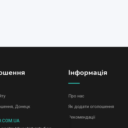
ошення
Iнформація
йту
Про нас
ошення, Донецк
Як додати оголошення
ошення AvizInfo
Рекомендації
O.COM.UA