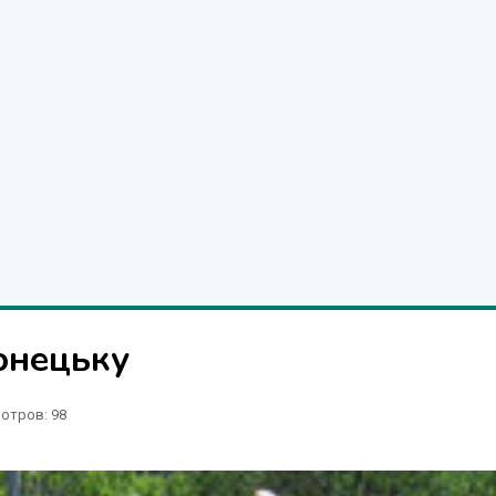
онецьку
отров
: 98