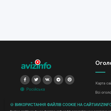
Огол
Карта са
Російська
Всі огол
Всі огол
🍪 ВИКОРИСТАННЯ ФАЙЛІВ COOKIE НА САЙТІAVIZINF