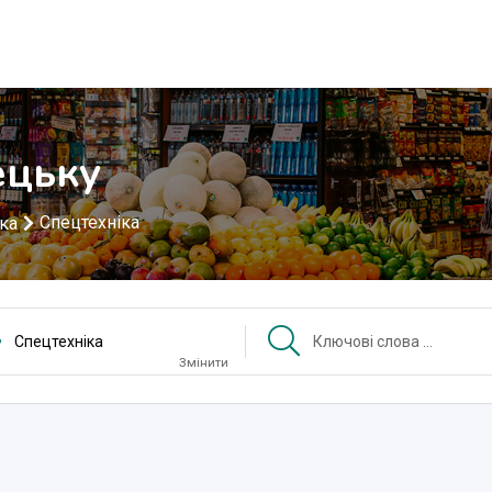
ецьку
Спецтехніка
іка
Спецтехніка
Змінити