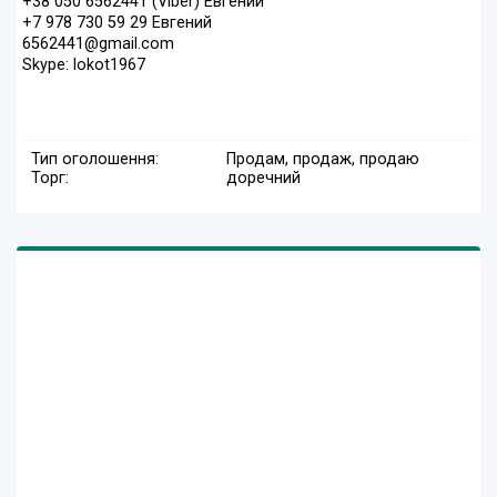
+38 050 6562441 (Viber) Евгений
+7 978 730 59 29 Евгений
6562441@gmail.com
Skype: lokot1967
Тип оголошення:
Продам, продаж, продаю
Торг:
доречний