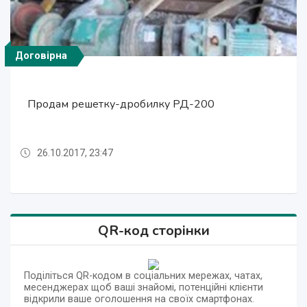
Договірна
Договірна
Договірна
Договірна
Продам решетку-дробилку РД-200
Продам Насос ЦН 3000-197
Продам Насос ЦН 3000-197
Продам решетку-дробилку РД-200
26.10.2017, 23:47
26.10.2017, 23:47
26.10.2017, 23:47
26.10.2017, 23:47
QR-код сторінки
Поділіться QR-кодом в соціальних мережах, чатах,
месенджерах щоб ваші знайомі, потенційні клієнти
відкрили ваше оголошення на своїх смартфонах.