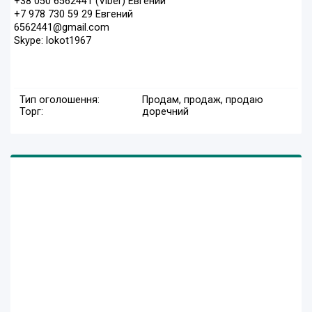
+38 050 6562441 (Viber) Евгений
+7 978 730 59 29 Евгений
6562441@gmail.com
Skype: lokot1967
Тип оголошення:
Продам, продаж, продаю
Торг:
доречний