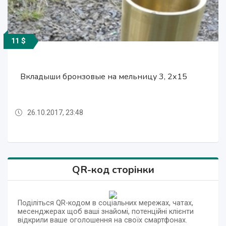
11 $
Договірна
Договірна
11 $
Вкладыши бронзовые на мельницу 3, 2х15
Вкладыши бронзовые на мельницу 3, 2х15
Продам Насос ЦН 3000-197
Продам Насос ЦН 3000-197
26.10.2017, 23:48
26.10.2017, 23:47
26.10.2017, 23:48
26.10.2017, 23:47
QR-код сторінки
Поділіться QR-кодом в соціальних мережах, чатах,
месенджерах щоб ваші знайомі, потенційні клієнти
відкрили ваше оголошення на своїх смартфонах.