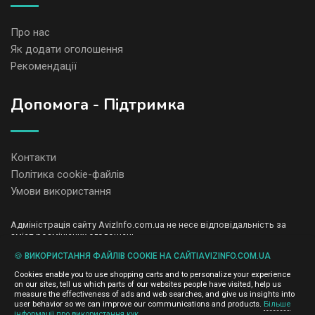
Про нас
Як додати оголошення
Рекомендації
Допомога - Підтримка
Контакти
Політика cookie-файлів
Умови використання
Адміністрація сайту AvizInfo.com.ua не несе відповідальність за
зміст розміщених оголошень.
Ми цінуємо конфіденційність наших користувачів. Ми не передаємо
🍪 ВИКОРИСТАННЯ ФАЙЛІВ COOKIE НА САЙТІAVIZINFO.COM.UA
і не продаємо особисту інформацію зареєстрованих користувачів
AvizInfo.com.ua третім особам. Ми не відповідаємо за правила
Cookies enable you to use shopping carts and to personalize your experience
конфіденційності сайтів на які посилається AvizInfo.com.ua. На
on our sites, tell us which parts of our websites people have visited, help us
деяких сторінках нашого сайту представлена реклама Google
measure the effectiveness of ads and web searches, and give us insights into
Adsense Advertising Network. Щоб дізнатися детальніше про
user behavior so we can improve our communications and products.
Більше
натисніть тут
інформації про використання кук