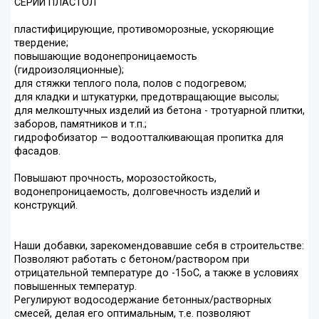
СЕРИИ ПЛАСТОЛ
пластифицирующие, противоморозные, ускоряющие
твердение;
повышающие водонепроницаемость
(гидроизоляционные);
для стяжки теплого пола, полов с подогревом;
для кладки и штукатурки, предотвращающие высолы;
для мелкоштучных изделий из бетона - тротуарной плитки,
заборов, памятников и т.п.;
гидрофобизатор — водоотталкивающая пропитка для
фасадов.
Повышают прочность, морозостойкость,
водонепроницаемость, долговечность изделий и
конструкций.
Наши добавки, зарекомендовавшие себя в строительстве:
Позволяют работать с бетоном/раствором при
отрицательной температуре до -15оС, а также в условиях
повышенных температур.
Регулируют водосодержание бетонных/растворных
смесей, делая его оптимальным, т.е. позволяют