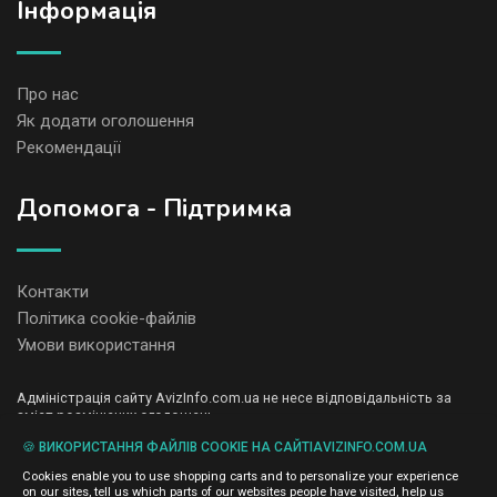
Iнформація
Про нас
Як додати оголошення
Рекомендації
Допомога - Підтримка
Контакти
Політика cookie-файлів
Умови використання
Адміністрація сайту AvizInfo.com.ua не несе відповідальність за
зміст розміщених оголошень.
Ми цінуємо конфіденційність наших користувачів. Ми не передаємо
🍪 ВИКОРИСТАННЯ ФАЙЛІВ COOKIE НА САЙТІAVIZINFO.COM.UA
і не продаємо особисту інформацію зареєстрованих користувачів
AvizInfo.com.ua третім особам. Ми не відповідаємо за правила
Cookies enable you to use shopping carts and to personalize your experience
конфіденційності сайтів на які посилається AvizInfo.com.ua. На
on our sites, tell us which parts of our websites people have visited, help us