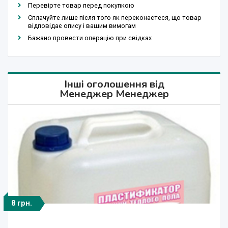
Перевірте товар перед покупкою
Сплачуйте лише після того як переконаєтеся, що товар
відповідає опису і вашим вимогам
Бажано провести операцію при свідках
Інші оголошення від
Менеджер Менеджер
8 грн.
5 990 грн.
5 990 грн.
189 грн.
99 грн.
95 грн.
99 грн.
99 грн.
8 грн.