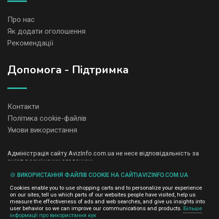
Про нас
Як додати оголошення
Рекомендації
Допомога - Підтримка
Контакти
Політика cookie-файлів
Умови використання
Адміністрація сайту AvizInfo.com.ua не несе відповідальність за
зміст розміщених оголошень.
Ми цінуємо конфіденційність наших користувачів. Ми не передаємо
🍪 ВИКОРИСТАННЯ ФАЙЛІВ COOKIE НА САЙТІAVIZINFO.COM.UA
і не продаємо особисту інформацію зареєстрованих користувачів
AvizInfo.com.ua третім особам. Ми не відповідаємо за правила
Cookies enable you to use shopping carts and to personalize your experience
конфіденційності сайтів на які посилається AvizInfo.com.ua. На
on our sites, tell us which parts of our websites people have visited, help us
деяких сторінках нашого сайту представлена реклама Google
measure the effectiveness of ads and web searches, and give us insights into
Adsense Advertising Network. Щоб дізнатися детальніше про
user behavior so we can improve our communications and products.
Більше
натисніть тут
інформації про використання кук
правила конфіденційності Google
.