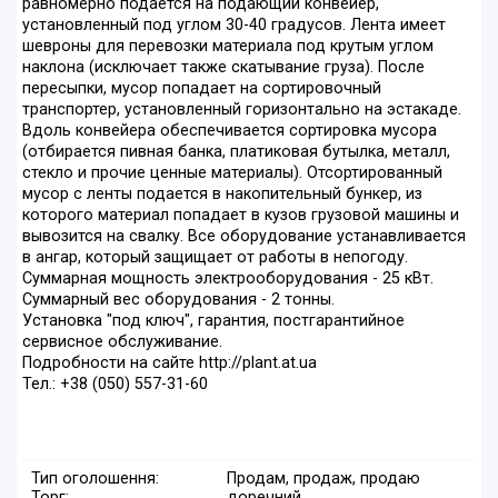
равномерно подается на подающий конвейер,
установленный под углом 30-40 градусов. Лента имеет
шевроны для перевозки материала под крутым углом
наклона (исключает также скатывание груза). После
пересыпки, мусор попадает на сортировочный
транспортер, установленный горизонтально на эстакаде.
Вдоль конвейера обеспечивается сортировка мусора
(отбирается пивная банка, платиковая бутылка, металл,
стекло и прочие ценные материалы). Отсортированный
мусор с ленты подается в накопительный бункер, из
которого материал попадает в кузов грузовой машины и
вывозится на свалку. Все оборудование устанавливается
в ангар, который защищает от работы в непогоду.
Суммарная мощность электрооборудования - 25 кВт.
Суммарный вес оборудования - 2 тонны.
Установка "под ключ", гарантия, постгарантийное
сервисное обслуживание.
Подробности на сайте http://plant.at.ua
Тел.: +38 (050) 557-31-60
Тип оголошення:
Продам, продаж, продаю
Торг:
доречний