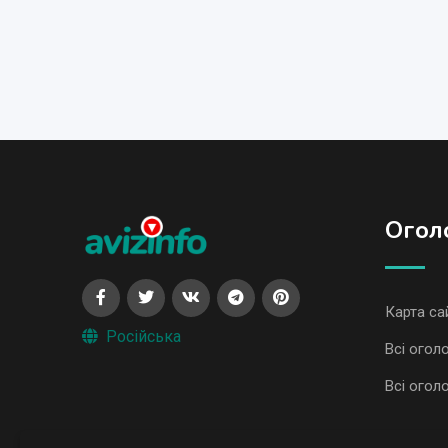
Огол
Карта са
Російська
Всі огол
Всі огол
Адміністрація сайту AvizInfo.com.ua не несе відповідальні