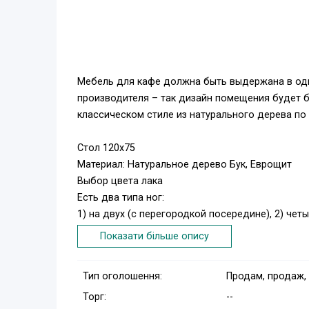
Мебель для кафе должна быть выдержана в одн
производителя – так дизайн помещения будет б
классическом стиле из натурального дерева п
Стол 120х75
Материал: Натуральное дерево Бук, Еврощит
Выбор цвета лака
Есть два типа ног:
1) на двух (с перегородкой посередине), 2) чет
Есть два типа поверхности: Квадрат, Овал
Показати більше опису
Узнайте, сколько времени потребуется для изгот
(050) 31 31 399. На сайте meblioptom.com.ua ищ
Тип оголошення:
Продам, продаж,
Торг:
--