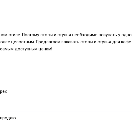
ом стиле. Поэтому столы и стулья необходимо покупать у одно
олее целостным. Предлагаем заказать столы и стулья для кафе
о самым доступным ценам!
ырех
овления ваших столов и стульев для кафе – звоните: (098) 63 86
ите полный ассортимент товаров.
 продаю