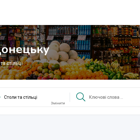
 Донецьку
та стільці
Столи та стільці
Змінити