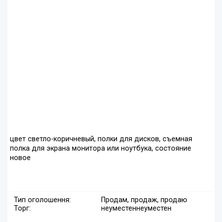
цвет светло-коричневый, полки для дисков, съемная
полка для экрана монитора или ноутбука, состояние
новое
Тип оголошення:
Продам, продаж, продаю
Торг:
неуместен
неуместен