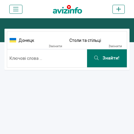
Донецк
Столи та стільці
Змінити
Змінити
Знайти!