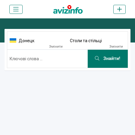
Донецк
Столи та стільці
Змінити
Змінити
Знайти!