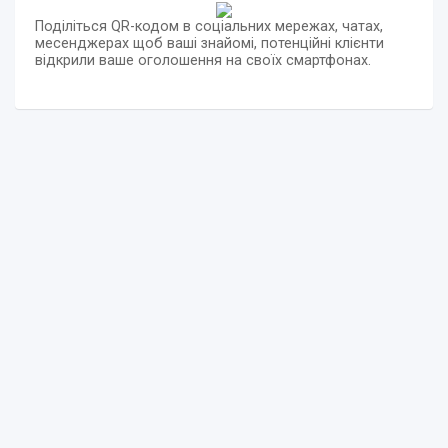
Поділіться QR-кодом в соціальних мережах, чатах,
месенджерах щоб ваші знайомі, потенційні клієнти
відкрили ваше оголошення на своїх смартфонах.