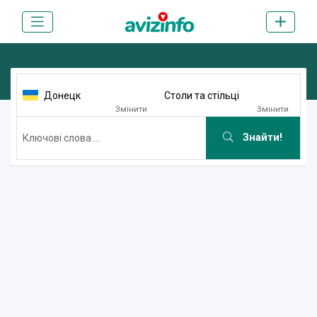
Донецк
Столи та стільці
Змінити
Змінити
Знайти!