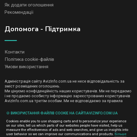
Як додати оголошення
Рекомендації
Допомога - Підтримка
Контакти
Політика cookie-файлів
Умови використання
Адміністрація сайту AvizInfo.com.ua не несе відповідальність за
зміст розміщених оголошень.
Ми цінуємо конфіденційність наших користувачів. Ми не передаємо
і не продаємо особисту інформацію зареєстрованих користувачів
AvizInfo.com.ua третім особам. Ми не відповідаємо за правила
конфіденційності сайтів на які посилається AvizInfo.com.ua. На
деяких сторінках нашого сайту представлена реклама Google
🍪 ВИКОРИСТАННЯ ФАЙЛІВ COOKIE НА САЙТІAVIZINFO.COM.UA
Adsense Advertising Network. Щоб дізнатися детальніше про
натисніть тут
правила конфіденційності Google
.
Cookies enable you to use shopping carts and to personalize your experience
on our sites, tell us which parts of our websites people have visited, help us
measure the effectiveness of ads and web searches, and give us insights into
user behavior so we can improve our communications and products.
Більше