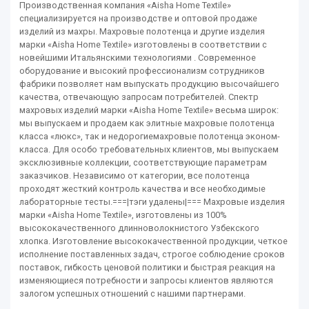
Производственная компания «Aisha Home Textile»
специализируется на производстве и оптовой продаже
изделий из махры. Махровые полотенца и другие изделия
марки «Aisha Home Textile» изготовлены в соответствии с
новейшими Итальянскими технологиями . Современное
оборудование и высокий профессионализм сотрудников
фабрики позволяет нам выпускать продукцию высочайшего
качества, отвечающую запросам потребителей. Спектр
махровых изделий марки «Aisha Home Textile» весьма широк:
мы выпускаем и продаем как элитные махровые полотенца
класса «люкс», так и недорогиемахровые полотенца эконом-
класса. Для особо требовательных клиентов, мы выпускаем
эксклюзивные коллекции, соответствующие параметрам
заказчиков. Независимо от категории, все полотенца
проходят жесткий контроль качества и все необходимые
лабораторные тесты.===|тэги удалены|=== Махровые изделия
марки «Aisha Home Textile», изготовлены из 100%
высококачественного длинноволокнистого Узбекского
хлопка. Изготовление высококачественной продукции, четкое
исполнение поставленных задач, строгое соблюдение сроков
поставок, гибкость ценовой политики и быстрая реакция на
изменяющиеся потребности и запросы клиентов являются
залогом успешных отношений с нашими партнерами.