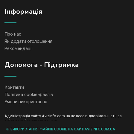
Iнформація
Про нас
Як додати оголошення
Рекомендації
Допомога - Підтримка
Контакти
Політика cookie-файлів
Умови використання
Адміністрація сайту AvizInfo.com.ua не несе відповідальність за
зміст розміщених оголошень.
Ми цінуємо конфіденційність наших користувачів. Ми не передаємо
🍪 ВИКОРИСТАННЯ ФАЙЛІВ COOKIE НА САЙТІAVIZINFO.COM.UA
і не продаємо особисту інформацію зареєстрованих користувачів