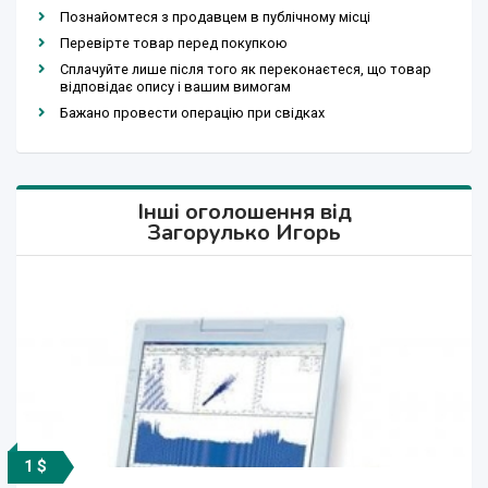
Познайомтеся з продавцем в публічному місці
Перевірте товар перед покупкою
Сплачуйте лише після того як переконаєтеся, що товар
відповідає опису і вашим вимогам
Бажано провести операцію при свідках
Інші оголошення від
Загорулько Игорь
1 $
1 $
1 $
1 $
1 $
1 $
1 $
1 $
1 $
1 $
1 $
1 $