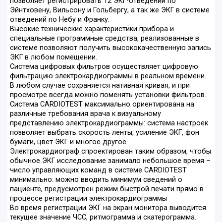
позволяет регистрировать 12 ЭКГ-отведений по
Эйнтховену, Вильсону и Гольбергу, а так же ЭКГ в системе
отведений по Небу и Франку.
Высокие технические характеристики прибора и
специальные программные средства, реализованные в
системе позволяют получить высококачественную запись
ЭКГ в любом помещении.
Система цифровых фильтров осуществляет цифровую
фильтрацию электрокардиограммы в реальном времени.
В любом случае сохраняется нативная кривая, и при
просмотре всегда можно поменять установки фильтров.
Система CARDIOTEST максимально ориентирована на
различные требования врача к визуальному
представлению электрокардиограммы: система настроек
позволяет выбрать скорость ленты, усиление ЭКГ, фон
бумаги, цвет ЭКГ и многое другое.
Электрокардиограф спроектирован таким образом, чтобы
обычное ЭКГ исследование занимало небольшое время –
число управляющих команд в системе CARDIOTEST
минимально: можно вводить минимум сведений о
пациенте, предусмотрен режим быстрой печати прямо в
процессе регистрации электрокардиограммы
Во время регистрации ЭКГ на экран монитора выводится
текущее значение ЧСС, ритмограмма и скатерограмма.