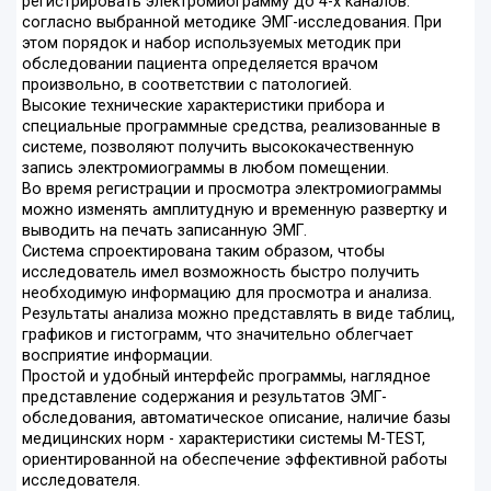
регистрировать электромиограмму до 4-х каналов.
согласно выбранной методике ЭМГ-исследования. При
этом порядок и набор используемых методик при
обследовании пациента определяется врачом
произвольно, в соответствии с патологией.
Высокие технические характеристики прибора и
специальные программные средства, реализованные в
системе, позволяют получить высококачественную
запись электромиограммы в любом помещении.
Во время регистрации и просмотра электромиограммы
можно изменять амплитудную и временную развертку и
выводить на печать записанную ЭМГ.
Система спроектирована таким образом, чтобы
исследователь имел возможность быстро получить
необходимую информацию для просмотра и анализа.
Результаты анализа можно представлять в виде таблиц,
графиков и гистограмм, что значительно облегчает
восприятие информации.
Простой и удобный интерфейс программы, наглядное
представление содержания и результатов ЭМГ-
обследования, автоматическое описание, наличие базы
медицинских норм - характеристики системы M-TEST,
ориентированной на обеспечение эффективной работы
исследователя.