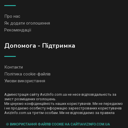
Про нас
Як додати оголошення
Рекомендації
Допомога - Підтримка
Контакти
Політика cookie-файлів
Умови використання
Адміністрація сайту AvizInfo.com.ua не несе відповідальність за
зміст розміщених оголошень.
Ми цінуємо конфіденційність наших користувачів. Ми не передаємо
і не продаємо особисту інформацію зареєстрованих користувачів
AvizInfo.com.ua третім особам. Ми не відповідаємо за правила
конфіденційності сайтів на які посилається AvizInfo.com.ua. На
деяких сторінках нашого сайту представлена реклама Google
🍪 ВИКОРИСТАННЯ ФАЙЛІВ COOKIE НА САЙТІAVIZINFO.COM.UA
Adsense Advertising Network. Щоб дізнатися детальніше про