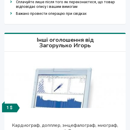
Сплачуйте лише після того як переконаєтеся, що товар
відповідає опису і вашим вимогам
Бажано провести операцію при свідках
Інші оголошення від
Загорулько Игорь
1 $
1 $
1 $
1 $
1 $
1 $
1 $
1 $
1 $
1 $
1 $
1 $
Кардиограф, допплер, энцефалограф, миограф,
Кардиограф, допплер, энцефалограф, миограф,
Кардиограф, допплер, энцефалограф, миограф,
Кардиограф, допплер, энцефалограф, миограф,
Кардиограф, допплер, энцефалограф, миограф,
Кардиограф, допплер, энцефалограф, миограф,
Кардиограф, допплер, энцефалограф, миограф,
Кардиограф, допплер, энцефалограф, миограф,
Кардиограф, допплер, энцефалограф, миограф,
Кардиограф, допплер, энцефалограф, миограф,
Кардиограф, допплер, энцефалограф, миограф,
Кардиограф, допплер, энцефалограф, миограф,