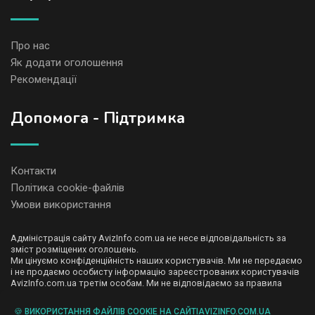
Про нас
Як додати оголошення
Рекомендації
Допомога - Підтримка
Контакти
Політика cookie-файлів
Умови використання
Адміністрація сайту AvizInfo.com.ua не несе відповідальність за
зміст розміщених оголошень.
Ми цінуємо конфіденційність наших користувачів. Ми не передаємо
і не продаємо особисту інформацію зареєстрованих користувачів
AvizInfo.com.ua третім особам. Ми не відповідаємо за правила
конфіденційності сайтів на які посилається AvizInfo.com.ua. На
деяких сторінках нашого сайту представлена реклама Google
🍪 ВИКОРИСТАННЯ ФАЙЛІВ COOKIE НА САЙТІAVIZINFO.COM.UA