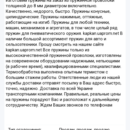
Изготовим пружины на заказ из пружинной проволоки
толщиной до 8 мм диаметром включительно.
Качественно, недорого, быстро. Пружины конусные,
цилиндрические. Пружины нажимные, оттяжные,
работающие на изгиб. Пружины для любой техники,
машин, механизмов и агрегатов, в том числе целый ряд
пружин для пневматического оружия. kapkan.uaprom.net В
наличии большой ассортимент пружин для авто и
сельхозтехники. Прошу смотреть на нашем сайте
kapkan.uaprom.net Все пружины только из
высококачественной пружинной проволоки, изготовлены
на современном оборудовании надежными, непьющими
(в рабочее время), квалифицированными специалистами.
Термообработка выполнена опытным термистом с
большим стажем работы. Ответственные люди из нашей
службы доставки отправят посылку в Ваш адрес быстро,
точно, надежно. Доставка по всей Украине
транспортными компаниями. Правильные, реальные цены
на пружины порадуют Вас и расположат к дальнейшему
сотрудничеству. Ждем Ваших звонков по телефонам
Тип оголошення:
Продам, продаж, продаю