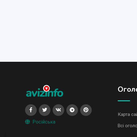
Огол
Карта са
Російська
Всі огол
Всі огол