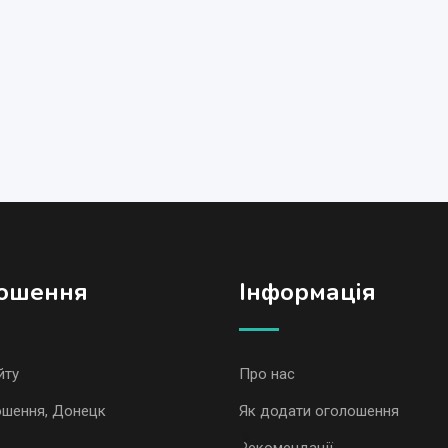
ошення
Iнформація
йту
Про нас
ошення, Донецк
Як додати оголошення
ошення AvizInfo
Рекомендації