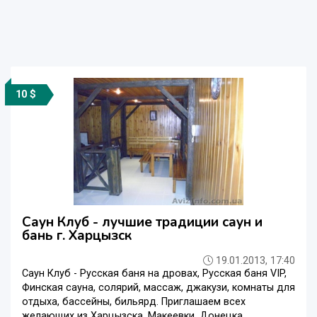
10 $
Саун Клуб - лучшие традиции саун и
бань г. Харцызск
19.01.2013, 17:40
Саун Клуб - Русская баня на дровах, Русская баня VIP,
Финская сауна, солярий, массаж, джакузи, комнаты для
отдыха, бассейны, бильярд. Приглашаем всех
желающих из Харцызска, Макеевки, Донецка,