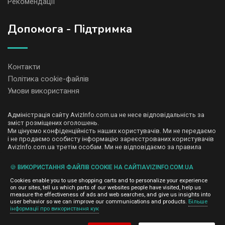
Рекомендації
Допомога - Підтримка
Контакти
Політика cookie-файлів
Умови використання
Адміністрація сайту AvizInfo.com.ua не несе відповідальність за
зміст розміщених оголошень.
Ми цінуємо конфіденційність наших користувачів. Ми не передаємо
і не продаємо особисту інформацію зареєстрованих користувачів
AvizInfo.com.ua третім особам. Ми не відповідаємо за правила
конфіденційності сайтів на які посилається AvizInfo.com.ua. На
деяких сторінках нашого сайту представлена реклама Google
🍪 ВИКОРИСТАННЯ ФАЙЛІВ COOKIE НА САЙТІAVIZINFO.COM.UA
Adsense Advertising Network. Щоб дізнатися детальніше про
натисніть тут
правила конфіденційності Google
.
Cookies enable you to use shopping carts and to personalize your experience
on our sites, tell us which parts of our websites people have visited, help us
measure the effectiveness of ads and web searches, and give us insights into
user behavior so we can improve our communications and products.
Більше
інформації про використання кук
AvizInfo.com.ua
©2008-2026,