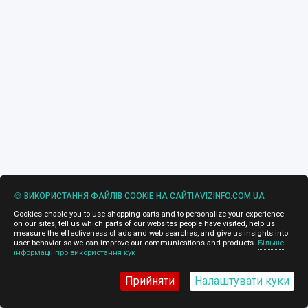
🍪 ВИКОРИСТАННЯ ФАЙЛІВ COOKIE НА САЙТІAVIZINFO.COM.UA
Cookies enable you to use shopping carts and to personalize your experience
on our sites, tell us which parts of our websites people have visited, help us
measure the effectiveness of ads and web searches, and give us insights into
user behavior so we can improve our communications and products.
Більше
інформації про використання кук
Прийняти
Налаштувати куки