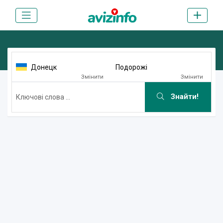
Донецк
Подорожі
Змінити
Змінити
Знайти!