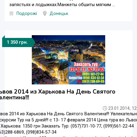
запястьях и лодыжках.Манжеты обшиты мягким ...
Подорожі
Донецьк
1 350 грн.
ьвов 2014 из Харькова На День Святого
алентина!!!
23.01.2014, 12
вов 2014 из Харькова На День Святого Валентина!!! Увлекатель
скурсии Тур на 5 дней!!! с 13- 17 февраля 2014 Цена тура во Льво
 Харькова: 1350 грн Заказать Тур: (057)731-10-77, (099)561-22-44
63)288-6869, (098)834-57-34