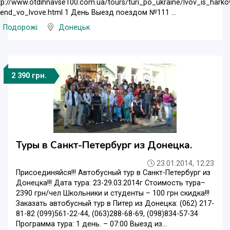
tp://www.otdihnavse100.com.ua/tours/turi_po_ukraine/lvov_is_harko
kend_vo_lvove.html 1 День Выезд поездом №111 ...
Подорожі
Донецьк
2 390 грн.
Туры в Санкт-Петербург из Донецка.
23.01.2014, 12:23
Присоединяйся!!! Автобусный тур в Санкт-Петербург из
Донецка!!! Дата тура: 23-29.03.2014г Стоимость тура–
2390 грн/чел Школьники и студенты – 100 грн скидка!!!
Заказать автобусный тур в Питер из Донецка: (062) 217-
81-82 (099)561-22-44, (063)288-68-69, (098)834-57-34
Программа тура: 1 день. – 07:00 Выезд из...