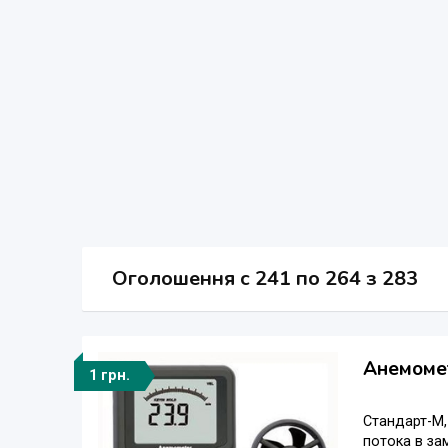
Оголошення
c
241 по 264 з 283
Анемомет
1 грн.
Стандарт-М
потока в за