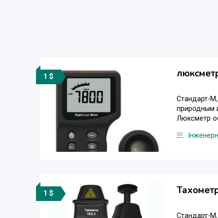
люксмет
1 $
Стандарт-М
природным 
Люксметр об
Інженер
Тахометр
1 $
Стандарт-М,