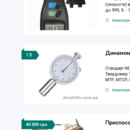
(скорости) в
до 999, 9; - 
Інженер
Динамом
1 $
Стандарт-М,
Твердомер Т
МТР, МТСР, 
Інженер
Приспосо
40 000 грн.