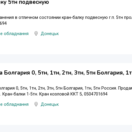
ку 5тн подвесную
анения в отличном состоянии кран-балку подвесную г.п. 5тн прол
694
не обладнання
Донецьк
Болгария 0, 5тн, 1тн, 2тн, 3тн, 5тн Болгария, 1т
гария 0, 5тн, 1тн, 2тн, 3тн, 5тн Болгария, 1тн, 5тн Россия. Про
. Кран-балки 1-5тн. Кран козловой ККТ 5, 0504701694
не обладнання
Донецьк