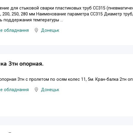
ние для стыковой сварки пластиковых труб СС315 (пневматичес
80, 200, 250, 280 мм Наименование параметра СС315 Диаметр труб
ь поддержания температуры ...
не обладнання
Донецьк
ка 3тн опорная.
опорная 3тн с пролетом по осям колес 11, 5м. Кран-балка 2тн о
не обладнання
Донецьк