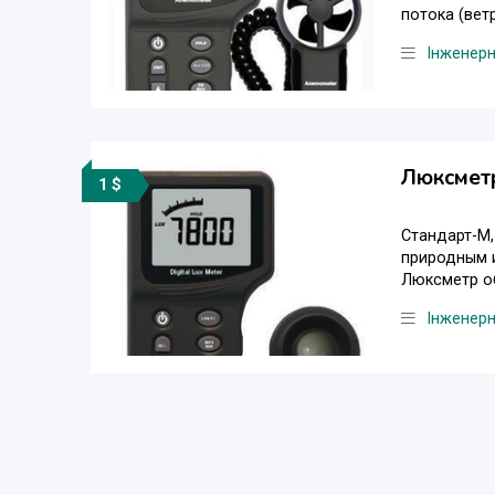
потока (ветр
Інженер
Люксметр
1 $
Стандарт-М
природным 
Люксметр об
Інженер