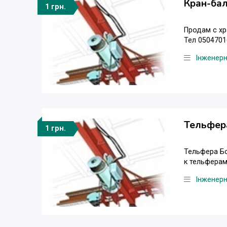
Кран-бал
1 грн.
Продам с хр
Тел 0504701
Інженер
Тельфера 
1 грн.
Тельфера Бол
к тельферам
Інженер