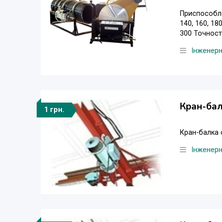
Приспособле
140, 160, 1
300 Точност
Інженер
Кран-бал
1 грн.
Кран-балка 
Інженер